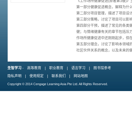
《工作场所健康促进(原著第3版)
第一部分健康促进概念，解释为什
第二部分项目管理，描述了项目设
第三部分策略，讨论了项目可以影
第四部分干预，描述了常见的各类
健；与情绪健康有关的章节包括压
作场所健康促进中还刚刚起步，但在
第五部分理念，讨论了影响本领域
社区伙伴关系的概念，以及未来的
圣智学习
-
高等教育
|
职业教育
|
语言学习
|
图书馆参考
隐私声明
|
使用规定
|
联系我们
|
网站地图
Copyright © 2014 Cengage Learning Asia Pte Ltd. All Rights Reserved.