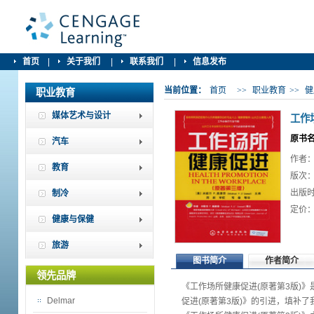
首页
|
关于我们
|
联系我们
|
信息发布
当前位置：
首页
>>
职业教育
>>
健
职业教育
媒体艺术与设计
工作
原书名：H
汽车
作者：Mi
教育
版次：
出版时
制冷
定价：￥
健康与保健
旅游
图书简介
作者简介
领先品牌
《工作场所健康促进(原著第3版)
Delmar
促进(原著第3版)》的引进，填补