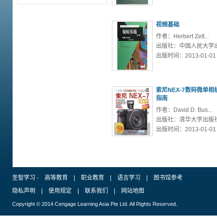
视频基础
作者：Herbert Zett...
出版社：中国人民大学
出版时间：2013-01-01
索尼NEX-7数码微单相
指南
作者：David D. Bus...
出版社：清华大学出版
出版时间：2013-01-01
圣智学习
-
高等教育
|
职业教育
|
语言学习
|
图书馆参考
隐私声明
|
使用规定
|
联系我们
|
网站地图
Copyright © 2014 Cengage Learning Asia Pte Ltd. All Rights Reserved.