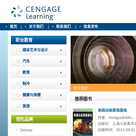
首页
|
关于我们
|
联系我们
|
信息发布
职业教育
媒体艺术与设计
汽车
教育
制冷
数字摄影
汽车维修类
健康与保健
推荐图书
旅游
美国动画素描基础
作者：Hedgpeth/Mis...
领先品牌
出版社：上海人民美术
出版时间：2013-09-01
Delmar