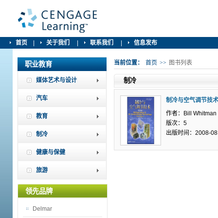
首页
|
关于我们
|
联系我们
|
信息发布
当前位置：
首页
>>
图书列表
职业教育
媒体艺术与设计
制冷
汽车
制冷与空气调节技
作者：Bill Whitman
教育
版次：5
出版时间：2008-08
制冷
健康与保健
旅游
领先品牌
Delmar