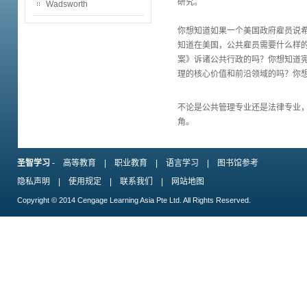
研究。
Wadsworth
你想知道如果一个美国政府雇员说希
知道在美国，公共雇员需要什么样的
案》诉诸公共行政的吗？你想知道
理的核心价值和前沿领域的吗？你想
不论是公共管理专业还是法律专业
角。
圣智学习
-
高等教育
|
职业教育
|
语言学习
|
图书馆参考
隐私声明
|
使用规定
|
联系我们
|
网站地图
Copyright © 2014 Cengage Learning Asia Pte Ltd. All Rights Reserved.