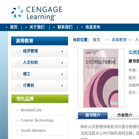
首页
|
关于我们
|
联系我们
|
信息发布
当前位置：
首页
>>
高等教育
>>
人
高等教育
经济管理
公共
原书名：C
人文社科
作者：D
理工
版次：
出版时
计算机
定价：
领先品牌
Brooks/Cole
图书简介
作者简介
Course Technology
探析公共管理领域宪法价值与管理
South-Western
法院法官对公共行政的深刻见解；提