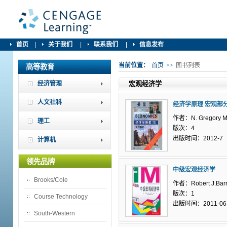
首页
|
关于我们
|
联系我们
|
信息发布
当前位置：
首页
>>
图书列表
高等教育
经济管理
宏观经济学
人文社科
经济学原理 宏观部
作者：N. Gregory M
理工
版次：4
出版时间：2012-7
计算机
领先品牌
中级宏观经济学
Brooks/Cole
作者：Robert J.Bar
版次：1
Course Technology
出版时间：2011-06
South-Western