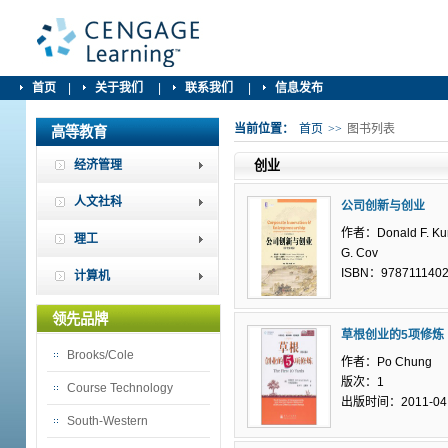
首页
|
关于我们
|
联系我们
|
信息发布
当前位置：
首页
>>
图书列表
高等教育
经济管理
创业
人文社科
公司创新与创业
作者：Donald F. Kurat
理工
G. Cov
ISBN：978711140
计算机
领先品牌
草根创业的5项修炼
Brooks/Cole
作者：Po Chung
版次：1
Course Technology
出版时间：2011-04
South-Western