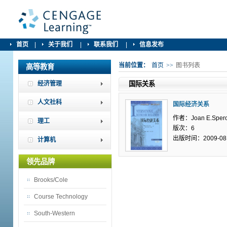
首页
|
关于我们
|
联系我们
|
信息发布
当前位置：
首页
>>
图书列表
高等教育
经济管理
国际关系
人文社科
国际经济关系
作者：Joan E.Sper
理工
版次：6
出版时间：2009-08
计算机
领先品牌
Brooks/Cole
Course Technology
South-Western