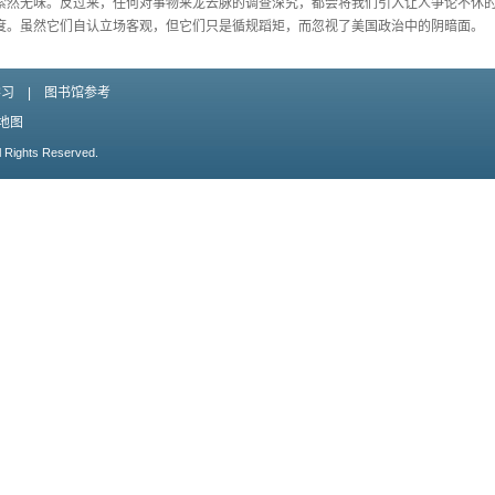
索然无味。反过来，任何对事物来龙去脉的调查深究，都会将我们引入让人争论不休
度。虽然它们自认立场客观，但它们只是循规蹈矩，而忽视了美国政治中的阴暗面。
学习
|
图书馆参考
地图
l Rights Reserved.