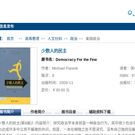
信息发布
置：
首页
>>
高等教育
>>
人文社科
>>
政治
>>
美国政治
少数人的民主
原书名：Democracy For the Few
作者：Michael Parenti
译者：张
版次：8
ISBN：97
出版时间：2009-11
出版社：
定价：￥30.00 元
图书简介
作者简介
图书目录
辅助资料下载
少数人的民主(第8版)》内容简介：研究政治学本身就是一种政治行为，其中很少包含
为达成许多中立而不偏激的共识。但是，一本在细微之处不愿深究、没有自己独到见